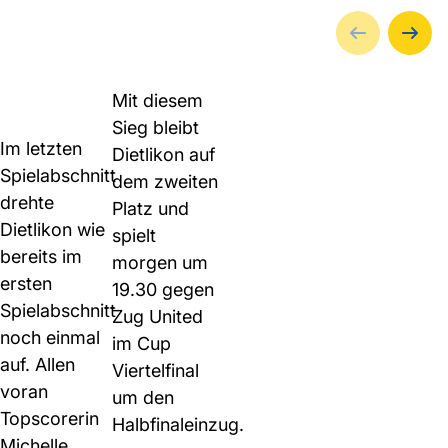
Mit diesem
Sieg bleibt
Im letzten
Dietlikon auf
Spielabschnitt
dem zweiten
drehte
Platz und
Dietlikon wie
spielt
bereits im
morgen um
ersten
19.30 gegen
Spielabschnitt
Zug United
noch einmal
im Cup
auf. Allen
Viertelfinal
voran
um den
Topscorerin
Halbfinaleinzug.
Michelle