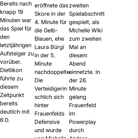
Bereits nach
eröffnete das
zweiten
knapp 19
Skore in der
Spielabschnitt
Minuten war
4. Minute für
gespielt, als
das Spiel für
die Gelb-
Michelle Wiki
den
Blauen, ehe
zum zweiten
letztjährigen
Laura Bürgi
Mal an
Aufsteiger zu
in der 5.
diesem
vorüber.
Minute
Abend
Dietlikon
nachdoppelte.
einnetzte. In
führte zu
Die
der 26.
diesem
Verteidigerin
Minute
Zeitpunkt
schlich sich
gelang
bereits
hinter
Frauenfeld
deutlich mit
Frauenfelds
im
6:0.
Defensive
Powerplay
und wurde
durch