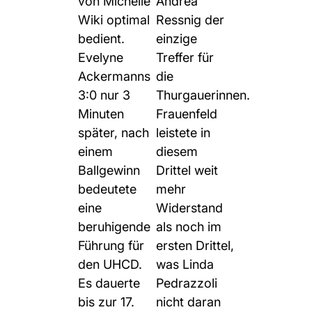
von Michelle
Andrea
Wiki optimal
Ressnig der
bedient.
einzige
Evelyne
Treffer für
Ackermanns
die
3:0 nur 3
Thurgauerinnen.
Minuten
Frauenfeld
später, nach
leistete in
einem
diesem
Ballgewinn
Drittel weit
bedeutete
mehr
eine
Widerstand
beruhigende
als noch im
Führung für
ersten Drittel,
den UHCD.
was Linda
Es dauerte
Pedrazzoli
bis zur 17.
nicht daran