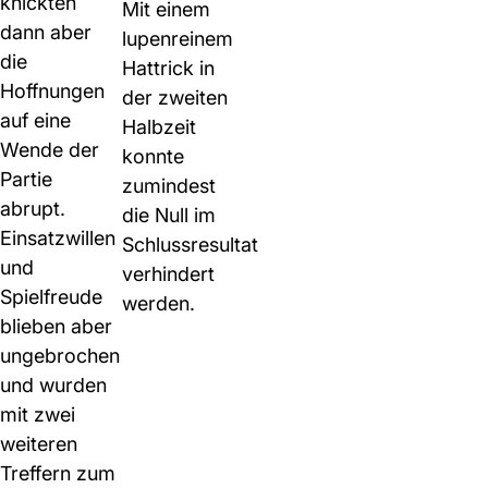
knickten
Mit einem
dann aber
lupenreinem
die
Hattrick in
Hoffnungen
der zweiten
auf eine
Halbzeit
Wende der
konnte
Partie
zumindest
abrupt.
die Null im
Einsatzwillen
Schlussresultat​
und
verhindert
Spielfreude
werden.
blieben aber
ungebrochen
und wurden
mit zwei
weiteren
Treffern zum