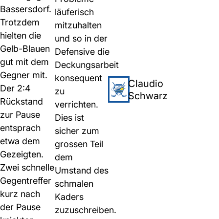
Bassersdorf.
läuferisch
Trotzdem
mitzuhalten
hielten die
und so in der
Gelb-Blauen
Defensive die
gut mit dem
Deckungsarbeit
Gegner mit.
konsequent
Claudio
Der 2:4
zu
Schwarz
Rückstand
verrichten.
zur Pause
Dies ist
entsprach
sicher zum
etwa dem
grossen Teil
Gezeigten.
dem
Zwei schnelle
Umstand des
Gegentreffer
schmalen
kurz nach
Kaders
der Pause
zuzuschreiben.