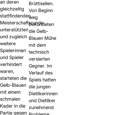
an deren
Brüttisellen.
gleichzeitig
Von Beginn
stattfindenden
weg
Meisterschaftsrunde
bekundeten
unterstützten
die Gelb-
und zugleich
Blauen Mühe
weitere
mit dem
Spielerinnen
technisch
und Spieler
versierten
verhindert
Gegner. Im
waren,
Verlauf des
starteten die
Spiels hatten
Gelb-Blauen
die jungen
mit einem
Dietlikerinnen
schmalen
und Dietliker
Kader in die
zunehmend
Partie gegen
Probleme