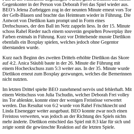
Gegenkonter in der Person von Deborah Frei das Spiel wieder aus.
BEO’s Jelena Zurbriggen zog in der neunten Minute erneut vors Tor
der Gelb-Blauen und brachte das Heimteam wieder in Führung. Die
Antwort von Dietlikon kam prompt und in Form eines
Drehschusses, der den Ball im Netz zappeln liess. In der 15. Minute
schoss Rahel Rieder nach einem souverän gespielten Powerplay ihre
Farben erstmals in Führung. Kurz vor Drittelsende musste Dietlikon
ebenfalls ein Boxplay spielen, welches jedoch ohne Gegentor
überstanden wurde.
Kurz nach Beginn des zweiten Drittels erhöhte Dietlikon das Skore
auf 4:2. Anica Stäubli baute in der 26. Minute die Führung mit
einem Hocheckschuss zum 5:3 weiter aus. In der 35. Minute wurde
Dietlikon erneut zum Boxplay gezwungen, welches die Bernerinnen
nicht nutzten.
Im letzten Drittel spielte BEO zunehmend nervös und fehlerhaft. Mit
einem Weitschuss von Julia Tschudin, welcher Deborah Frei volley
ins Tor ablenkte, konnte einer der wenigen Freistösse verwertet
werden. Das Resultat von 6:2 wurde von Rahel Frischknecht und
Linda Eisenegger weiter ausgebaut. BEO konnte zwar noch einen
Freistoss verwerten, was jedoch an der Richtung des Spiels nichts
mehr änderte. Dietlikon entschied das Spiel mit 8:3 klar für sich und
zeigte somit die gewünschte Reaktion auf die letzten Spiele.