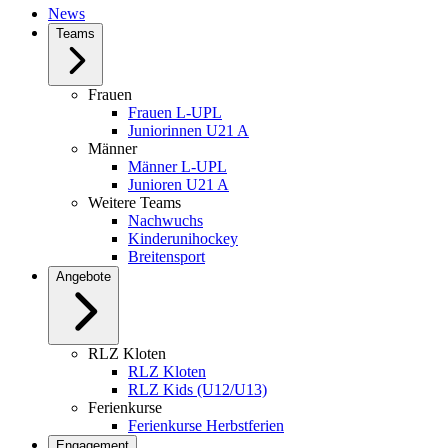
News
Teams
Frauen
Frauen L-UPL
Juniorinnen U21 A
Männer
Männer L-UPL
Junioren U21 A
Weitere Teams
Nachwuchs
Kinderunihockey
Breitensport
Angebote
RLZ Kloten
RLZ Kloten
RLZ Kids (U12/U13)
Ferienkurse
Ferienkurse Herbstferien
Engagement