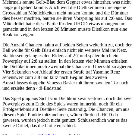
Mehrmals rannte Gelb-Blau dem Gegner etwas hinterher, was nicht
lange gut gehen konnte. Auch weil die Dietlikerinnen ihre eigene
Grosszahl an Möglichkeiten nicht nutzen konnte und die Dürntner
dies besser machten, bauten sie ihren Vorsprung bis auf 2:6 aus. Das
Mitteldrittel hatte diese Partie für den UHCD etwas unangenehm
gemacht und in den letzten 20 Minuten musste Dietlikon nun eine
Reaktion zeigen.
Die Anzahl Chancen nahm auf beiden Seiten weiterhin zu, doch der
Ball wollte für Gelb-Blau einfach nicht ein weiteres Mal ins Netz.
Stattdessen gelang es den Riders auf 2:7 und später durch ein
Powerplay auf 2:8 zu stellen. In den letzten vier Minuten erhielten
die Dietlikerinnen noch zweimal die Chance in Überzahl zu agieren.
Vier Sekunden vor Ablauf der ersten Strafe traf Yasmine Renz
sehenswert zum 3:8 und kurz nach Beginn des zweiten
Ausschlusses doppelte Vanessa Basler mit ihrem zweiten Tor nach
und erzielte denn 4:8-Endstand.
Das Spiel ging aus Sicht von Dietlikon zwar verloren, doch die zwei
Powerplays zum Ende des Spiels waren immerhin noch für ein
Erfolgserlebnis auf Dietliker Seite zuständig. Die Chancen, um aus
diesem Spiel Punkte mitzunehmen, wären für den UHCD da
gewesen, wurden jedoch nicht genutzt. Schlussendlich war es das
zweite Drittel, das die Partie entschied.