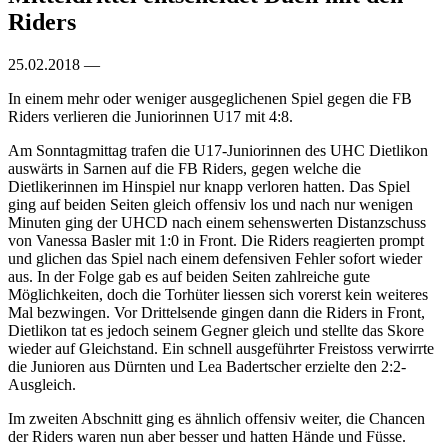
Riders
25.02.2018 —
In einem mehr oder weniger ausgeglichenen Spiel gegen die FB
Riders verlieren die Juniorinnen U17 mit 4:8.
Am Sonntagmittag trafen die U17-Juniorinnen des UHC Dietlikon
auswärts in Sarnen auf die FB Riders, gegen welche die
Dietlikerinnen im Hinspiel nur knapp verloren hatten. Das Spiel
ging auf beiden Seiten gleich offensiv los und nach nur wenigen
Minuten ging der UHCD nach einem sehenswerten Distanzschuss
von Vanessa Basler mit 1:0 in Front. Die Riders reagierten prompt
und glichen das Spiel nach einem defensiven Fehler sofort wieder
aus. In der Folge gab es auf beiden Seiten zahlreiche gute
Möglichkeiten, doch die Torhüter liessen sich vorerst kein weiteres
Mal bezwingen. Vor Drittelsende gingen dann die Riders in Front,
Dietlikon tat es jedoch seinem Gegner gleich und stellte das Skore
wieder auf Gleichstand. Ein schnell ausgeführter Freistoss verwirrte
die Junioren aus Dürnten und Lea Badertscher erzielte den 2:2-
Ausgleich.
Im zweiten Abschnitt ging es ähnlich offensiv weiter, die Chancen
der Riders waren nun aber besser und hatten Hände und Füsse.