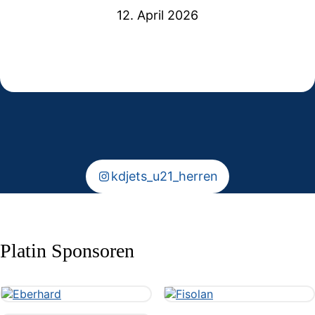
12. April 2026
U21 Junioren mit hart umkämpftem
Starke Leistung im letzten
Ligaerhalt
Meisterschaftsspiel
Keine Punkte gegen den Viertplatzierten
Nichts zu holen gegen den Leader
kdjets_u21_herren
Platin Sponsoren