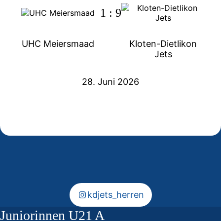
1 : 9
UHC Meiersmaad
Kloten-Dietlikon
Jets
28. Juni 2026
Volle Ladung L-UPL – Holt euch die
Henri Luoma ergänzt Coaching-Staff –
Saisonkarte 2026/27
Jets komplettieren Staff für die L-UPL
Vier Leistungsträger bleiben an Bord
Drei Perspektivspieler verstärken die Jets
kdjets_herren
Juniorinnen U21 A