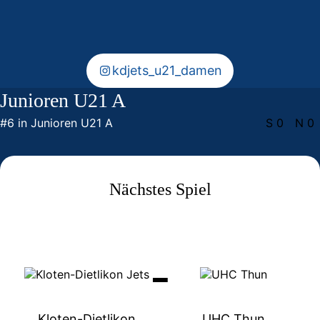
klare Titelambitionen
kdjets_u21_damen
Junioren U21 A
#6 in Junioren U21 A
S 0
N 0
Nächstes Spiel
-
Kloten-Dietlikon
UHC Thun