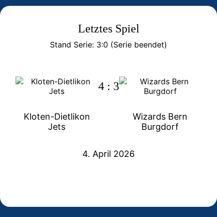
Letztes Spiel
Stand Serie: 3:0 (Serie beendet)
4 : 3
Kloten-Dietlikon
Wizards Bern
Jets
Burgdorf
4. April 2026
U21 A Jets-Juniorinnen krönen perfekte
6:1-Heimsieg macht alles klar: Jets U21
U21 A Juniorinnen der Jets schreiben
Saison mit dem Meistertitel
A-Juniorinnen stehen im Playoff-Final
Geschichte – perfekte Qualifikation und
Frauen U21 zieht in den Halbfinal ein