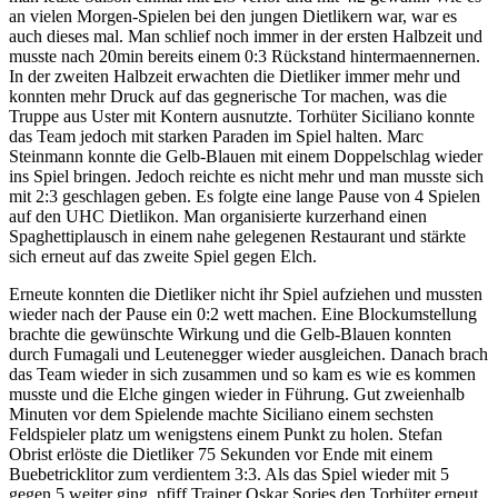
an vielen Morgen-Spielen bei den jungen Dietlikern war, war es
auch dieses mal. Man schlief noch immer in der ersten Halbzeit und
musste nach 20min bereits einem 0:3 Rückstand hintermaennernen.
In der zweiten Halbzeit erwachten die Dietliker immer mehr und
konnten mehr Druck auf das gegnerische Tor machen, was die
Truppe aus Uster mit Kontern ausnutzte. Torhüter Siciliano konnte
das Team jedoch mit starken Paraden im Spiel halten. Marc
Steinmann konnte die Gelb-Blauen mit einem Doppelschlag wieder
ins Spiel bringen. Jedoch reichte es nicht mehr und man musste sich
mit 2:3 geschlagen geben. Es folgte eine lange Pause von 4 Spielen
auf den UHC Dietlikon. Man organisierte kurzerhand einen
Spaghettiplausch in einem nahe gelegenen Restaurant und stärkte
sich erneut auf das zweite Spiel gegen Elch.
Erneute konnten die Dietliker nicht ihr Spiel aufziehen und mussten
wieder nach der Pause ein 0:2 wett machen. Eine Blockumstellung
brachte die gewünschte Wirkung und die Gelb-Blauen konnten
durch Fumagali und Leutenegger wieder ausgleichen. Danach brach
das Team wieder in sich zusammen und so kam es wie es kommen
musste und die Elche gingen wieder in Führung. Gut zweienhalb
Minuten vor dem Spielende machte Siciliano einem sechsten
Feldspieler platz um wenigstens einem Punkt zu holen. Stefan
Obrist erlöste die Dietliker 75 Sekunden vor Ende mit einem
Buebetricklitor zum verdientem 3:3. Als das Spiel wieder mit 5
gegen 5 weiter ging, pfiff Trainer Oskar Sorjes den Torhüter erneut