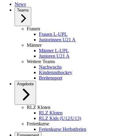
News
Teams
Frauen
Frauen L-UPL
Juniorinnen U21 A
Männer
Männer L-UPL
Junioren U21 A
Weitere Teams
Nachwuchs
Kinderunihockey
Breitensport
Angebote
RLZ Kloten
RLZ Kloten
RLZ Kids (U12/U13)
Ferienkurse
Ferienkurse Herbstferien
Engagement