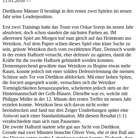
11.01.2016 —
Dietlikons Männer II bestätigt in den ersten zwei Spielen im neuen
Jahr seine Leaderposition.
Erst zwei Trainings hatte das Team von Oskar Sorejs im neuen Jahr
absolviert, doch schon standen die nächsten Partien an. IM
allerersten Spiel am Morgen traf man gleich auf das Heimteam aus
Wetzikon. Auf dem Papier schien dieses Spiel eine klare Sache zu
sein, grüsste Wetzikon doch vom zweitletzten Platz. Dennoch wurde
in der ersten Halbzeit versucht, eher defensiv zu agieren, damit die
Kräfte für die zweite Halbzeit gebündelt werden konnten.
Dementsprechend gewährte man Wetzikon zu Beginn etwas mehr
Raum, konnte jedoch mit einer soliden Defensivleistung die meisten
Schüsse aufs Tor von Dietlikon abblocken. Mit einer hohen Spitze,
die forciert angespielt wurde, versuchten sich die Wetziker
Tormöglichkeiten herauszuspielen, scheiterten jedoch stets an der
Hintermannschaft der Gelb-Blauen. Dieselbe war es, welche mit
Philippe Müller in der 12. Minute den ersten Treffer im neuen Jahr
erzielen konnte. Wetzikon liess sich davon nicht weiter
beeindrucken und fand nur drei Zeiger Umdrehungen später eine
Antwort nach einer Standardsituation. Mit diesem Resultat (1:1)
verabschiedete man sich zum Pausentee.
Die zweite Halbzeit startete sehr gut aus Sicht von Dietlikon.
Gerade mal zwei Minuten brauchte Oliver Voss, ehe er den Ball aus
der Distanz unters rechte Lattenkreuz setzen konnte. Dadurch, dass