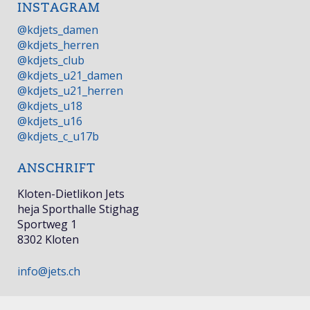
INSTAGRAM
@kdjets_damen
@kdjets_herren
@kdjets_club
@kdjets_u21_damen
@kdjets_u21_herren
@kdjets_u18
@kdjets_u16
@kdjets_c_u17b
ANSCHRIFT
Kloten-Dietlikon Jets
heja Sporthalle Stighag
Sportweg 1
8302 Kloten
info@jets.ch