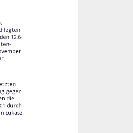
k
d legten
den 12:6-
oten-
 November
r,
etzten
ung gegen
en die
0:1 durch
on Łukasz