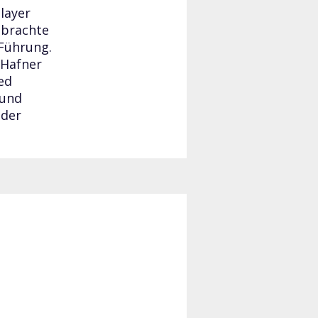
layer
i brachte
 Führung.
 Hafner
ed
 und
 der