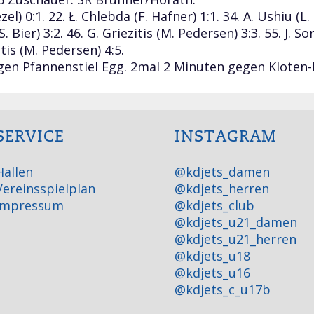
el) 0:1. 22. Ł. Chlebda (F. Hafner) 1:1. 34. A. Ushiu (L. Ri
S. Bier) 3:2. 46. G. Griezitis (M. Pedersen) 3:3. 55. J. Sor
itis (M. Pedersen) 4:5.
en Pfannenstiel Egg. 2mal 2 Minuten gegen Kloten-D
SERVICE
INSTAGRAM
Hallen
@kdjets_damen
Vereinsspielplan
@kdjets_herren
Impressum
@kdjets_club
@kdjets_u21_damen
@kdjets_u21_herren
@kdjets_u18
@kdjets_u16
@kdjets_c_u17b