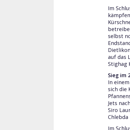
Im Schlus
kämpfen 
Kürschne
betreibe
selbst n
Endstand
Dietliko
auf das 
Stighag 
Sieg im 
In einem
sich die
Pfannens
Jets nac
Siro Lau
Chlebda 
Im Schlu