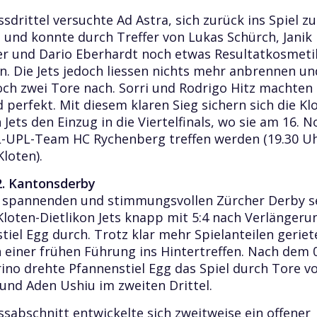
sdrittel versuchte Ad Astra, sich zurück ins Spiel zu
und konnte durch Treffer von Lukas Schürch, Janik
r und Dario Eberhardt noch etwas Resultatkosmeti
n. Die Jets jedoch liessen nichts mehr anbrennen un
och zwei Tore nach. Sorri und Rodrigo Hitz machten 
 perfekt. Mit diesem klaren Sieg sichern sich die Kl
n Jets den Einzug in die Viertelfinals, wo sie am 16.
L-UPL-Team HC Rychenberg treffen werden (19.30 Uh
Kloten).
2. Kantonsderby
 spannenden und stimmungsvollen Zürcher Derby s
 Kloten-Dietlikon Jets knapp mit 5:4 nach Verlänger
tiel Egg durch. Trotz klar mehr Spielanteilen geriet
h einer frühen Führung ins Hintertreffen. Nach dem 
rino drehte Pfannenstiel Egg das Spiel durch Tore v
und Aden Ushiu im zweiten Drittel.
ssabschnitt entwickelte sich zweitweise ein offener