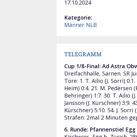
17.10.2024
Kategorie:
Männer NLB
TELEGRAMM
Cup 1/8-Final: Ad Astra Obwa
Dreifachhalle, Sarnen. SR J
Tore: 1. T. Ailio (J. Sorri) 0:
Heim) 0:4. 21. M. Pedersen (P.
Behringer) 1:7. 30. T. Ailio (J
Jansson (J. Kürschner) 3:9. 43
Kürschner) 5:10. 54. J. Sorri
Strafen: 2mal 2 Minuten ge
6. Runde: Pfannenstiel Egg – 
Kirchwies, Egg b. Zürich. 2