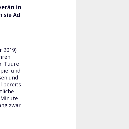
verän in
m sie Ad
r 2019)
ihren
on Tuure
Spiel und
sen und
l bereits
tliche
. Minute
lang zwar