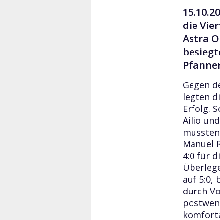
15.10.2
die Vie
Astra O
besiegt
Pfannen
Gegen de
legten d
Erfolg. 
Ailio un
mussten 
Manuel R
4:0 für d
Überlege
auf 5:0,
durch Vo
postwend
komforta