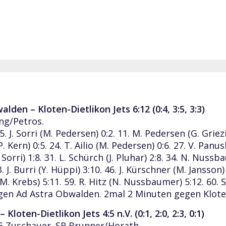
lden – Kloten-Dietlikon Jets 6:12 (0:4, 3:5, 3:3)
ung/Petros.
1. 5. J. Sorri (M. Pedersen) 0:2. 11. M. Pedersen (G. Griezi
 Kern) 0:5. 24. T. Ailio (M. Pedersen) 0:6. 27. V. Panuska
. Sorri) 1:8. 31. L. Schürch (J. Pluhar) 2:8. 34. N. Nussb
. J. Burri (Y. Hüppi) 3:10. 46. J. Kürschner (M. Jansson)
 (M. Krebs) 5:11. 59. R. Hitz (N. Nussbaumer) 5:12. 60. S
gen Ad Astra Obwalden. 2mal 2 Minuten gegen Kloten
Kloten-Dietlikon Jets 4:5 n.V. (0:1, 2:0, 2:3, 0:1)
86 Zuschauer. SR Brunner/Horath.