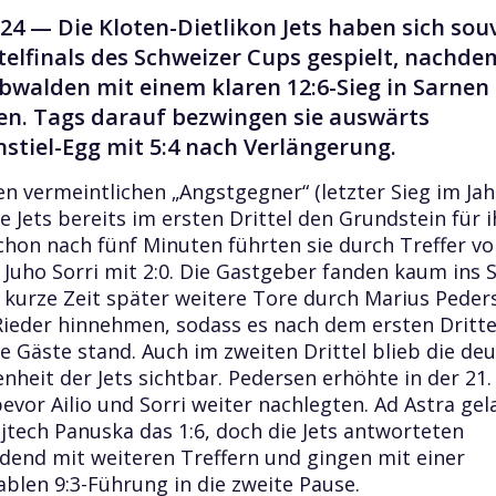
024 —
Die Kloten-Dietlikon Jets haben sich sou
rtelfinals des Schweizer Cups gespielt, nachde
bwalden mit einem klaren 12:6-Sieg in Sarnen
en. Tags darauf bezwingen sie auswärts
stiel-Egg mit 5:4 nach Verlängerung.
n vermeintlichen „Angstgegner“ (letzter Sieg im Jah
ie Jets bereits im ersten Drittel den Grundstein für 
Schon nach fünf Minuten führten sie durch Treffer v
d Juho Sorri mit 2:0. Die Gastgeber fanden kaum ins 
kurze Zeit später weitere Tore durch Marius Peder
ieder hinnehmen, sodass es nach dem ersten Dritte
ie Gäste stand. Auch im zweiten Drittel blieb die deu
nheit der Jets sichtbar. Pedersen erhöhte in der 21
 bevor Ailio und Sorri weiter nachlegten. Ad Astra ge
jtech Panuska das 1:6, doch die Jets antworteten
end mit weiteren Treffern und gingen mit einer
blen 9:3-Führung in die zweite Pause.