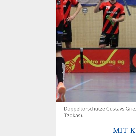
Doppeltorschütze Gustavs Griezit
Tzokas).
MIT K