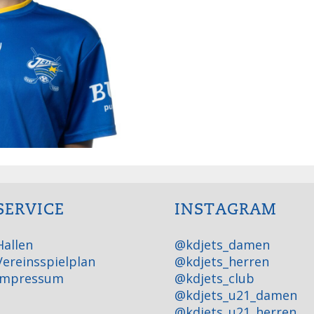
SERVICE
INSTAGRAM
Hallen
@kdjets_damen
Vereinsspielplan
@kdjets_herren
Impressum
@kdjets_club
@kdjets_u21_damen
@kdjets_u21_herren