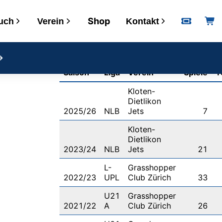
Shop
uch
Verein
Kontakt
Informationen
Saison
Liga
Verein
Spiele
T
Kalender
Kloten-
Downloads
Dietlikon
2025/26
NLB
Jets
7
VERSA
Kloten-
Postadresse
Dietlikon
2023/24
NLB
Jets
21
Bankverbindung
Öffnungszeiten
L-
Grasshopper
2022/23
UPL
Club Zürich
33
U21
Grasshopper
2021/22
A
Club Zürich
26