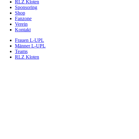
RLZ Kloten
Sponsoring
Shop
Fanzone
Verein
Kontakt
Frauen L-UPL
Männer L-UPL
Teams
RLZ Kloten