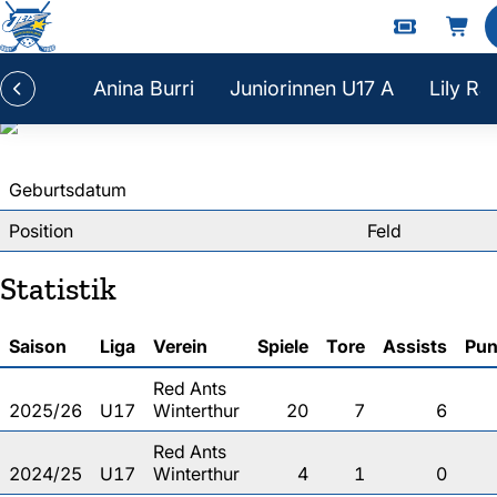
Livia Bründler
Anina Burri
Juniorinnen U17 A
Lily Rä
Geburtsdatum
Position
Feld
Statistik
Saison
Liga
Verein
Spiele
Tore
Assists
Pun
Red Ants
2025/26
U17
Winterthur
20
7
6
Red Ants
2024/25
U17
Winterthur
4
1
0