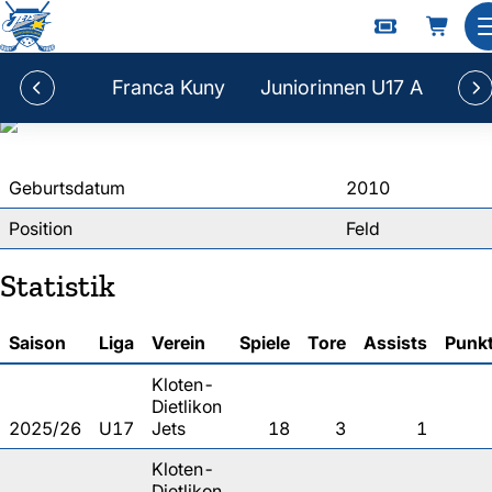
Ohara Ferorelli
Franca Kuny
Juniorinnen U17 A
Geburtsdatum
2010
Position
Feld
Statistik
Saison
Liga
Verein
Spiele
Tore
Assists
Punk
Kloten-
Dietlikon
2025/26
U17
Jets
18
3
1
Kloten-
Dietlikon