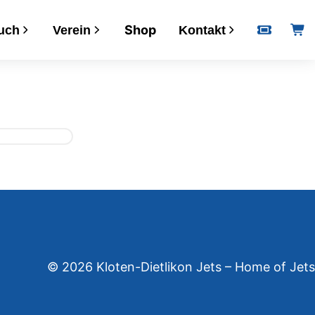
Shop
uch
Verein
Kontakt
Informationen
Kalender
Downloads
VERSA
Postadresse
Bankverbindung
Öffnungszeiten
© 2026 Kloten-Dietlikon Jets – Home of Jets