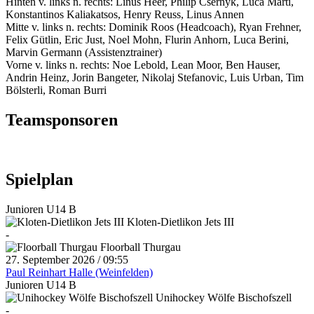
Hinten v. links n. rechts: Linus Heer, Philip Csernyk, Luca Marti,
Konstantinos Kaliakatsos, Henry Reuss, Linus Annen
Mitte v. links n. rechts: Dominik Roos (Headcoach), Ryan Frehner,
Felix Gütlin, Eric Just, Noel Mohn, Flurin Anhorn, Luca Berini,
Marvin Germann (Assistenztrainer)
Vorne v. links n. rechts: Noe Lebold, Lean Moor, Ben Hauser,
Andrin Heinz, Jorin Bangeter, Nikolaj Stefanovic, Luis Urban, Tim
Bölsterli, Roman Burri
Teamsponsoren
Spielplan
Junioren U14 B
Kloten-Dietlikon Jets III
-
Floorball Thurgau
27. September 2026 / 09:55
Paul Reinhart Halle (Weinfelden)
Junioren U14 B
Unihockey Wölfe Bischofszell
-