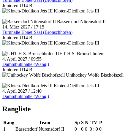
Turnhalle Ebnet-Saal (Bronschhofen)
Junioren U14 B
Kloten-Dietlikon Jets III
-
Bassersdorf Nürensdorf II
14. März 2027 / 17:15
Turnhalle Ebnet-Saal (Bronschhofen)
Junioren U14 B
Kloten-Dietlikon Jets III
-
UHT H.S. Bronschhofen
4. April 2027 / 09:55
Dammbühlhalle (Wängi)
Junioren U14 B
Unihockey Wölfe Bischofszell
-
Kloten-Dietlikon Jets III
4. April 2027 / 12:40
Dammbühlhalle (Wängi)
Rangliste
Rang
Team
Sp
S
N
TV
P
1
Bassersdorf Nürensdorf II
0
0
0
0 : 0
0