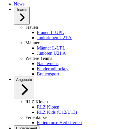
News
Teams
Frauen
Frauen L-UPL
Juniorinnen U21 A
Männer
Männer L-UPL
Junioren U21 A
Weitere Teams
Nachwuchs
Kinderunihockey
Breitensport
Angebote
RLZ Kloten
RLZ Kloten
RLZ Kids (U12/U13)
Ferienkurse
Ferienkurse Herbstferien
Engagement